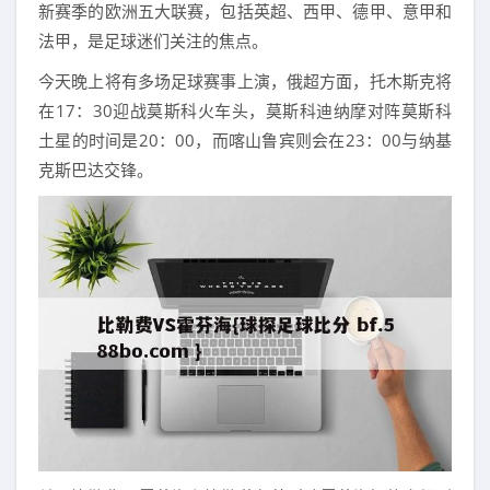
新赛季的欧洲五大联赛，包括英超、西甲、德甲、意甲和
法甲，是足球迷们关注的焦点。
今天晚上将有多场足球赛事上演，俄超方面，托木斯克将
在17：30迎战莫斯科火车头，莫斯科迪纳摩对阵莫斯科
土星的时间是20：00，而喀山鲁宾则会在23：00与纳基
克斯巴达交锋。