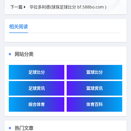
下一篇
华拉多利德{球探足球比分 bf.588bo.com }
相关阅读
网站分类
足球比分
篮球比分
足球资讯
篮球资讯
综合体育
体育百科
热门文章