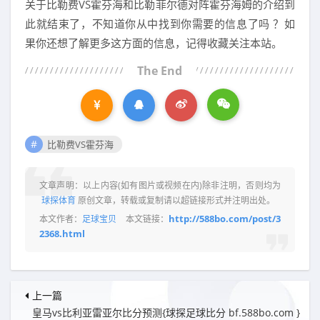
关于比勒费VS霍芬海和比勒菲尔德对阵霍芬海姆的介绍到
此就结束了，不知道你从中找到你需要的信息了吗 ？如
果你还想了解更多这方面的信息，记得收藏关注本站。
The End
比勒费VS霍芬海
文章声明：以上内容(如有图片或视频在内)除非注明，否则均为
球探体育
原创文章，转载或复制请以超链接形式并注明出处。
http://588bo.com/post/3
本文作者：
足球宝贝
本文链接：
2368.html
上一篇
皇马vs比利亚雷亚尔比分预测{球探足球比分 bf.588bo.com }