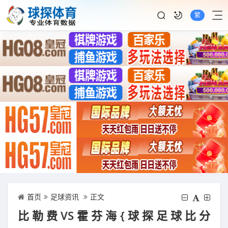
繁
首页
足球资讯
正文
比勒费VS霍芬海{球探足球比分