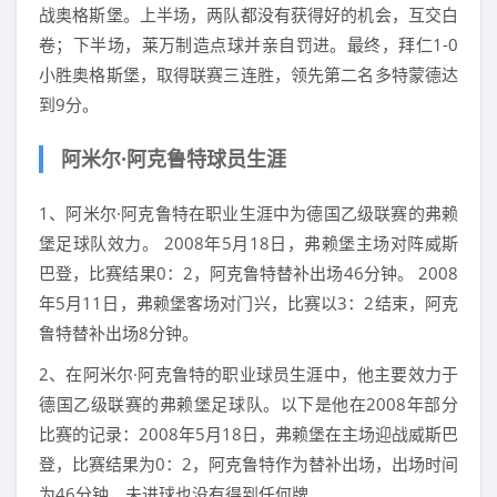
战奥格斯堡。上半场，两队都没有获得好的机会，互交白
卷；下半场，莱万制造点球并亲自罚进。最终，拜仁1-0
小胜奥格斯堡，取得联赛三连胜，领先第二名多特蒙德达
到9分。
阿米尔·阿克鲁特球员生涯
1、阿米尔·阿克鲁特在职业生涯中为德国乙级联赛的弗赖
堡足球队效力。 2008年5月18日，弗赖堡主场对阵威斯
巴登，比赛结果0：2，阿克鲁特替补出场46分钟。 2008
年5月11日，弗赖堡客场对门兴，比赛以3：2结束，阿克
鲁特替补出场8分钟。
2、在阿米尔·阿克鲁特的职业球员生涯中，他主要效力于
德国乙级联赛的弗赖堡足球队。以下是他在2008年部分
比赛的记录：2008年5月18日，弗赖堡在主场迎战威斯巴
登，比赛结果为0：2，阿克鲁特作为替补出场，出场时间
为46分钟，未进球也没有得到任何牌。