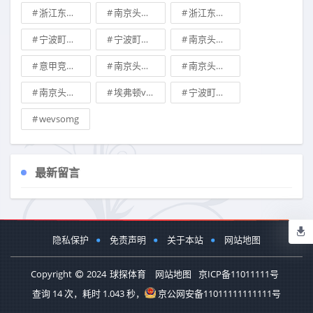
浙江东阳光vs南京头排苏酒分析预测
南京头排苏酒vs浙江东阳光预测
浙江东阳光vs南京头排苏酒预测
宁波町渥vs新疆伊力王酒预测
宁波町渥vs山西汾酒股份预测
南京头排苏酒vs辽宁本钢比分预测
意甲竞彩推荐
南京头排苏酒vs天津先行者竞彩预测
南京头排苏酒vs浙江东阳光比分预测
南京头排苏酒vs山西汾酒股份分析预测
埃弗顿vs热刺
宁波町渥vs九台农商银行预测
wevsomg
最新留言
隐私保护
免责声明
关于本站
网站地图
Copyright
2024
球探体育
网站地图
京ICP备11011111号
查询 14 次，耗时 1.043 秒，
京公网安备11011111111111号