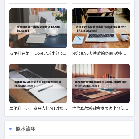
意甲排名第一{球探足球比分 bf.588bo.com }
沙尔克VS多特蒙德赛前预测{球探足球比分 bf.588bo.com }
塞维利亚vs西班牙人比分{球探足球比分 bf.588bo.com }
维戈塞尔塔对格拉纳达比分结果{球探足球比分 bf.588bo.com }
似水流年