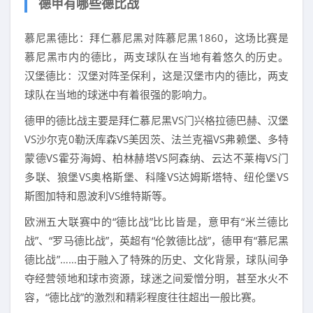
德甲有哪些德比战
慕尼黑德比：拜仁慕尼黑对阵慕尼黑1860，这场比赛是
慕尼黑市内的德比，两支球队在当地有着悠久的历史。
汉堡德比：汉堡对阵圣保利，这是汉堡市内的德比，两支
球队在当地的球迷中有着很强的影响力。
德甲的德比战主要是拜仁慕尼黑VS门兴格拉德巴赫、汉堡
VS沙尔克0勒沃库森VS美因茨、法兰克福VS弗赖堡、多特
蒙德VS霍芬海姆、柏林赫塔VS阿森纳、云达不莱梅VS门
多联、狼堡VS奥格斯堡、科隆VS达姆斯塔特、纽伦堡VS
斯图加特和恩波利VS维特斯等。
欧洲五大联赛中的“德比战”比比皆是，意甲有“米兰德比
战”、“罗马德比战”，英超有“伦敦德比战”，德甲有“慕尼黑
德比战”……由于融入了特殊的历史、文化背景，球队间争
夺经营领地和球市资源，球迷之间爱憎分明，甚至水火不
容，“德比战”的激烈和精彩程度往往超出一般比赛。