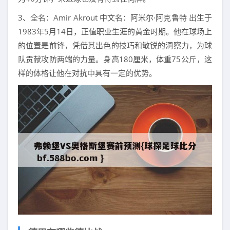
3、全名：Amir Akrout 中文名：阿米尔·阿克鲁特 出生于
1983年5月14日，正值职业生涯的黄金时期。他在球场上
的位置是前锋，凭借其出色的技巧和敏锐的洞察力，为球
队贡献攻防两端的力量。身高180厘米，体重75公斤，这
样的体格让他在对抗中具有一定的优势。