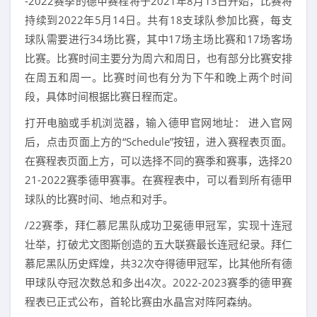
-2022赛季的德甲赛程将于2021年8月13日开始，比赛将
持续到2022年5月14日。共有18支球队参加比赛，每支
球队需要进行34场比赛，其中17场主场比赛和17场客场
比赛。比赛时间主要分为周六和周日，也有部分比赛安排
在周五和周一。比赛时间也有分为下午和晚上两个时间
段，具体时间根据比赛日程而定。
打开电脑或手机浏览器，输入德甲官网地址： 进入官网
后，点击页面上方的“Schedule”按钮，进入赛程表页面。
在赛程表页面上方，可以选择不同的赛季和赛事，选择20
21-2022赛季德甲赛事。在赛程表中，可以看到所有德甲
球队的比赛时间、地点和对手。
/22赛季，拜仁慕尼黑队成功卫冕德甲冠军，实现十连冠
壮举，打破尤文图斯创造的五大联赛最长连冠纪录。拜仁
慕尼黑队历史辉煌，共32次夺得德甲冠军，比其他所有德
甲球队夺冠次数总和多出4次。2022-2023赛季的德甲赛
程表已正式公布，首轮比赛由水晶宫对阵阿森纳。