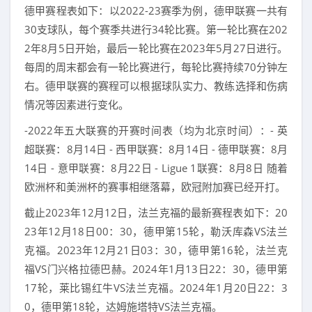
德甲赛程表如下：以2022-23赛季为例，德甲联赛一共有
30支球队，每个赛季共进行34轮比赛。第一轮比赛在202
2年8月5日开始，最后一轮比赛在2023年5月27日进行。
每周的周末都会有一轮比赛进行，每轮比赛持续70分钟左
右。德甲联赛的赛程可以根据球队实力、教练选择和伤病
情况等因素进行变化。
-2022年五大联赛的开赛时间表（均为北京时间）：- 英
超联赛：8月14日 - 西甲联赛：8月14日 - 德甲联赛：8月
14日 - 意甲联赛：8月22日 - Ligue 1联赛：8月8日 随着
欧洲杯和美洲杯的赛事相继落幕，欧冠附加赛已经开打。
截止2023年12月12日，法兰克福的最新赛程表如下：20
23年12月18日00：30，德甲第15轮，勒沃库森VS法兰
克福。2023年12月21日03：30，德甲第16轮，法兰克
福VS门兴格拉德巴赫。2024年1月13日22：30，德甲第
17轮，莱比锡红牛VS法兰克福。2024年1月20日22：3
0，德甲第18轮，达姆施塔特VS法兰克福。