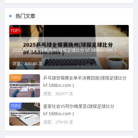
热门文章
TOP1
2025乒乓球全锦赛扬州{球探足球比分 bf.588bo.com }
浏览：305185 次
TOP2
乒乓球世锦赛女单半决赛回放{球探足球比分
bf.588bo.com }
浏览：282971 次
TOP3
皇家社会VS阿尔梅里亚{球探足球比分
bf.588bo.com }
浏览：279105 次