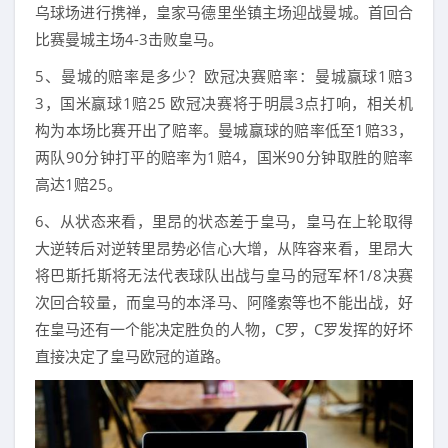
乌球场进行携禅，皇家马德里坐镇主场迎战曼城。首回合
比赛曼城主场4-3击败皇马。
5、曼城的赔率是多少？欧冠决赛赔率：曼城赢球1赔3
3，国米赢球1赔25 欧冠决赛将于明晨3点打响，相关机
构为本场比赛开出了赔率。曼城赢球的赔率低至1赔33，
两队90分钟打平的赔率为1赔4，国米90分钟取胜的赔率
高达1赔25。
6、从状态来看，里昂的状态差于皇马，皇马在上轮取得
大逆转后对逆转里昂势必信心大增，从阵容来看，里昂大
将巴斯托斯将无法代表球队出战与皇马的冠军杯1/8决赛
次回合较量，而皇马的本泽马、阿隆索等也不能出战，好
在皇马还有一个能决定胜负的人物，C罗，C罗发挥的好坏
直接决定了皇马欧冠的道路。