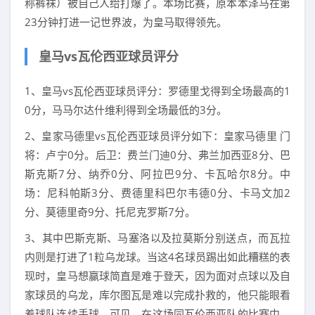
称裤袜）被自己人给打爆了。本场比赛，原本本泽马在第
23分钟打进一记世界波，为皇马取得领先。
皇马vs瓦伦西亚球员评分
1、皇马vs瓦伦西亚球员评分：罗德里戈得到全场最高的1
0分，马马尔达什维利得到全场最低的3分。
2、皇家马德里vs瓦伦西亚球员评分如下：皇家马德里 门
将：卢宁0分。后卫：费兰门迪0分、弗兰加西亚8分、巴
斯克斯7分、纳乔0分、阿拉巴9分、卡瓦哈尔8分。中
场：尼科帕斯3分、费德里科巴尔韦德0分、卡马文加2
分、莫德里奇9分、托尼克罗斯7分。
3、其中巴斯克斯、马塞洛以及拉莫斯分别送点，而瓦拉
内则是打进了1粒乌龙球。当这4名球员踢出如此糟糕的表
现时，皇马想赢球简直是难于登天，因为面对点球以及自
家球员的乌龙，库尔图瓦是难以完成扑救的，他只能眼看
着球队连续丢球。可见，在这场同瓦伦西亚队的比赛中，