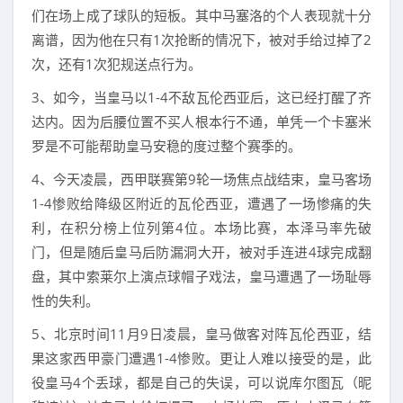
们在场上成了球队的短板。其中马塞洛的个人表现就十分
离谱，因为他在只有1次抢断的情况下，被对手给过掉了2
次，还有1次犯规送点行为。
3、如今，当皇马以1-4不敌瓦伦西亚后，这已经打醒了齐
达内。因为后腰位置不买人根本行不通，单凭一个卡塞米
罗是不可能帮助皇马安稳的度过整个赛季的。
4、今天凌晨，西甲联赛第9轮一场焦点战结束，皇马客场
1-4惨败给降级区附近的瓦伦西亚，遭遇了一场惨痛的失
利，在积分榜上位列第4位。本场比赛，本泽马率先破
门，但是随后皇马后防漏洞大开，被对手连进4球完成翻
盘，其中索莱尔上演点球帽子戏法，皇马遭遇了一场耻辱
性的失利。
5、北京时间11月9日凌晨，皇马做客对阵瓦伦西亚，结
果这家西甲豪门遭遇1-4惨败。更让人难以接受的是，此
役皇马4个丢球，都是自己的失误，可以说库尔图瓦（昵