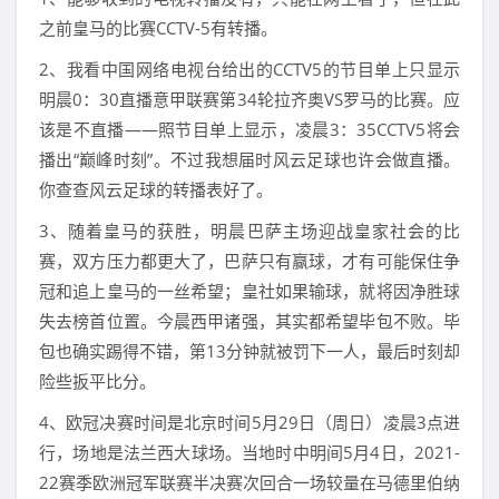
之前皇马的比赛CCTV-5有转播。
2、我看中国网络电视台给出的CCTV5的节目单上只显示
明晨0：30直播意甲联赛第34轮拉齐奥VS罗马的比赛。应
该是不直播——照节目单上显示，凌晨3：35CCTV5将会
播出“巅峰时刻”。不过我想届时风云足球也许会做直播。
你查查风云足球的转播表好了。
3、随着皇马的获胜，明晨巴萨主场迎战皇家社会的比
赛，双方压力都更大了，巴萨只有赢球，才有可能保住争
冠和追上皇马的一丝希望；皇社如果输球，就将因净胜球
失去榜首位置。今晨西甲诸强，其实都希望毕包不败。毕
包也确实踢得不错，第13分钟就被罚下一人，最后时刻却
险些扳平比分。
4、欧冠决赛时间是北京时间5月29日（周日）凌晨3点进
行，场地是法兰西大球场。当地时中明间5月4日，2021-
22赛季欧洲冠军联赛半决赛次回合一场较量在马德里伯纳