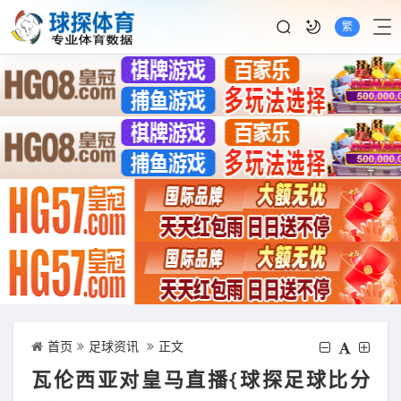
繁
首页
足球资讯
正文
瓦伦西亚对皇马直播{球探足球比分