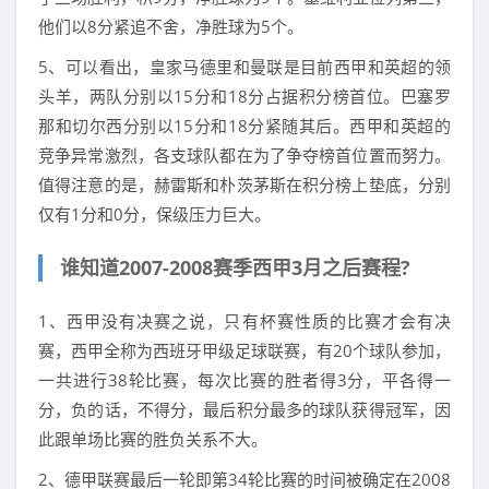
他们以8分紧追不舍，净胜球为5个。
5、可以看出，皇家马德里和曼联是目前西甲和英超的领
头羊，两队分别以15分和18分占据积分榜首位。巴塞罗
那和切尔西分别以15分和18分紧随其后。西甲和英超的
竞争异常激烈，各支球队都在为了争夺榜首位置而努力。
值得注意的是，赫雷斯和朴茨茅斯在积分榜上垫底，分别
仅有1分和0分，保级压力巨大。
谁知道2007-2008赛季西甲3月之后赛程?
1、西甲没有决赛之说，只有杯赛性质的比赛才会有决
赛，西甲全称为西班牙甲级足球联赛，有20个球队参加，
一共进行38轮比赛，每次比赛的胜者得3分，平各得一
分，负的话，不得分，最后积分最多的球队获得冠军，因
此跟单场比赛的胜负关系不大。
2、德甲联赛最后一轮即第34轮比赛的时间被确定在2008