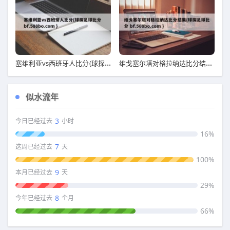
塞维利亚vs西班牙人比分{球探足球比分 bf.588bo.com }
维戈塞尔塔对格拉纳达比分结果{球探足球比分 bf.588bo.com }
似水流年
3
今日已经过去
小时
16%
7
这周已经过去
天
100%
9
本月已经过去
天
29%
8
今年已经过去
个月
66%