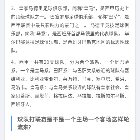
3、皇家马德里足球俱乐部，简称“皇马”，是西甲历史上
的顶级球队之一。 巴塞罗那足球俱乐部，昵称“巴萨”，是
西甲联赛中最具影响力的豪门之一。 马德里竞技足球俱
乐部，简称“马竞”，是西班牙首都马德里的代表球队。 毕
尔巴鄂竞技足球俱乐部，是西班牙巴斯克地区的标志性球
队。
4、西甲一共有20支球队，分为两个派系，一个是巴萨
系，一个是皇马系。巴萨系：与巴萨关系较近的球队有塞
维利亚、比利亚雷亚尔、莱万特、马竞、塞尔塔、希洪、
马洛卡。皇马系：与皇马关系较近的球队有皇家社会、皇
家贝蒂斯、赫塔菲、格拉纳达、马拉加、拉斯帕尔马斯、
西班牙人。
球队打联赛是不是一个主场一个客场这样轮
流来?