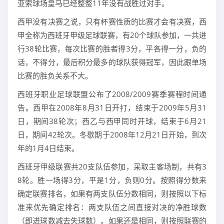
亚索球场皇马已经整整11年没有战胜过对手。
西甲没有决赛之说，只有杯赛性质的比赛才会有决赛，西
甲全称为西班牙甲级足球联赛，有20个球队参加，一共进
行38轮比赛，每次比赛的胜者得3分，平各得一分，负的
话，不得分，最后积分最多的球队获得冠军，因此跟单场
比赛的胜负关系不大。
西班牙职业足球联盟公布了2008/2009赛季赛程时间通
告。西甲在2008年8月31日开打，结束于2009年5月31
日，期间38轮次；西乙与西甲同时开球，结束于6月21
日，期间42轮次。冬歇期于2008年12月21日开始，到次
年的1月4日结束。
西班牙甲级联赛共20支队伍参加，采取主客场制，共有3
8轮。胜一场得3分，平是1分，负则0分。按照得分数来
确定联赛排名，如果有两支队伍分数相同，则按照以下标
准来优先确定排名：两支队伍之间直接对决的净胜球数
（即进球数减去失球数）。如果还是相同，则按照联赛的