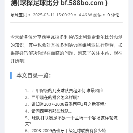
测{球探足球比分 bf.588bo.com }
足球宝贝
2025-03-11 15:00:29
4.46 W 阅读
0 评论
今天给各位分享西甲瓦拉多利德VS比利亚雷亚尔比分预测
的知识，其中也会对瓦拉多利德vs塞维利亚进行解释，如
果能碰巧解决你现在面临的问题，别忘了关注本站，现在
开始吧！
本文目录一览：
1、
西甲保级的几支球队赛程如何,谁最凶险
2、
西甲现在的排名怎么样啊?
3、
谁知道2007-2008赛季西甲3月之后赛程?
4、
请问西甲有那些球队...
5、
球队打联赛是不是一个主场一个客场这样轮流
来?
6、
2008-2009西班牙甲级足球联赛有多少轮