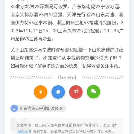
35北京北汽VS深圳马可波罗、广东华南虎VS宁波町渥、
南京头排苏酒VS四川金强、天津先行者VS山东高速、新
疆伊力特VS辽宁本钢、浙江稠州金租VS福建浔兴股份。2
023年11月11日15：00上海久事VS北京控股；19：35广
州龙狮VS江苏肯帝亚。
关于山东高速vs宁波町渥预测和吐槽一下山东高速的介绍
到此就结束了，不知道你从中找到你需要的信息了吗 ？
如果你还想了解更多这方面的信息，记得收藏关注本站。
The End
山东高速vs宁波町渥预测
文章声明：以上内容(如有图片或视频在内)除非注明，否则均为
球探体育
原创文章，转载或复制请以超链接形式并注明出处。