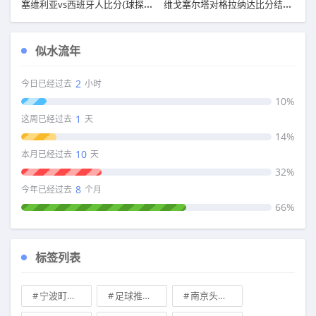
塞维利亚vs西班牙人比分{球探足球比分 bf.588bo.com }
维戈塞尔塔对格拉纳达比分结果{球探足球比分 bf.588bo.com }
似水流年
2
今日已经过去
小时
10%
1
这周已经过去
天
14%
10
本月已经过去
天
32%
8
今年已经过去
个月
66%
标签列表
宁波町渥vs广州龙狮胜负预测
足球推荐今日实单推荐
南京头排苏酒vs山西汾酒股份胜负预测