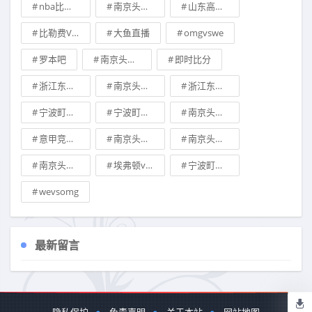
nba比分直播
南京头排苏酒vs广东华南虎比分预测
山东高速vs宁波町渥预测
比勒费VS纽伦堡
大鱼直播
omgvswe
罗本吧
南京头排苏酒vs浙江东阳光分析预测
即时比分
浙江东阳光vs南京头排苏酒分析预测
南京头排苏酒vs浙江东阳光预测
浙江东阳光vs南京头排苏酒预测
宁波町渥vs新疆伊力王酒预测
宁波町渥vs山西汾酒股份预测
南京头排苏酒vs辽宁本钢比分预测
意甲竞彩推荐
南京头排苏酒vs天津先行者竞彩预测
南京头排苏酒vs浙江东阳光比分预测
南京头排苏酒vs山西汾酒股份分析预测
埃弗顿vs热刺
宁波町渥vs九台农商银行预测
wevsomg
最新留言
隐私保护
免责声明
关于本站
网站地图