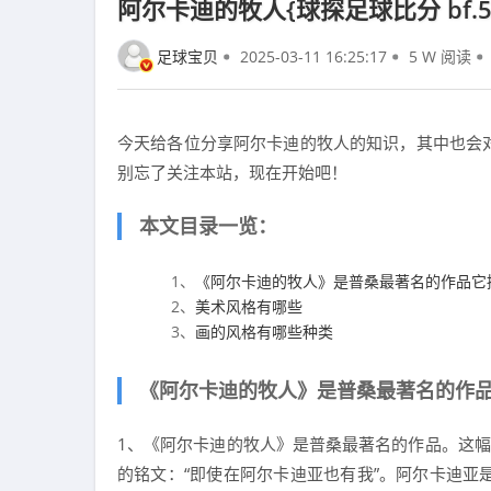
阿尔卡迪的牧人{球探足球比分 bf.588
足球宝贝
2025-03-11 16:25:17
5 W 阅读
今天给各位分享阿尔卡迪的牧人的知识，其中也会
别忘了关注本站，现在开始吧！
本文目录一览：
1、
《阿尔卡迪的牧人》是普桑最著名的作品它
2、
美术风格有哪些
3、
画的风格有哪些种类
《阿尔卡迪的牧人》是普桑最著名的作品
1、《阿尔卡迪的牧人》是普桑最著名的作品。这
的铭文：“即使在阿尔卡迪亚也有我”。阿尔卡迪