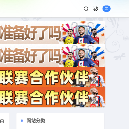
繁
网站分类