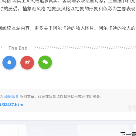
义风格 现实主义风格追求真实、客观地表现绘画对象，注重细节和光
动的感受。抽象派风格 抽象派风格以抽象的形象和色彩为主要表现
间阅读本站内容，更多关于阿尔卡迪的牧人图片、阿尔卡迪的牧人的
The End
为
球探体育
原创文章，转载或复制请以超链接形式并注明出处。
t/32437.html
下一