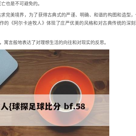
死亡也是不可避免的。
了追求完美境界，为了获得古典式的严谨、明确、和谐的构图和造型，
作的《阿尔卡迪牧人》体现了庄严优美的风格和对古典传统的深刻
面，寓言般地表达了对理想生活的向往和对现实的反思。