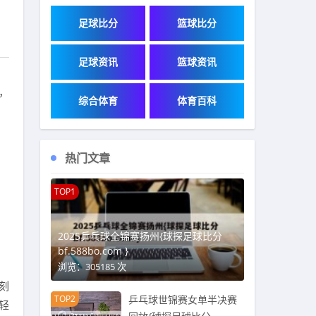
足球比分
篮球比分
足球资讯
篮球资讯
，
综合体育
体育百科
热门文章
TOP1
2025乒乓球全锦赛扬州{球探足球比分
bf.588bo.com }
浏览：305185 次
刻
TOP2
乒乓球世锦赛女单半决赛
轻