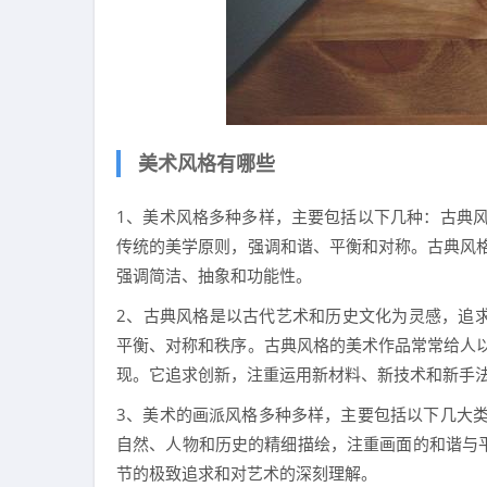
美术风格有哪些
1、美术风格多种多样，主要包括以下几种：古典
传统的美学原则，强调和谐、平衡和对称。古典风
强调简洁、抽象和功能性。
2、古典风格是以古代艺术和历史文化为灵感，追
平衡、对称和秩序。古典风格的美术作品常常给人
现。它追求创新，注重运用新材料、新技术和新手
3、美术的画派风格多种多样，主要包括以下几大
自然、人物和历史的精细描绘，注重画面的和谐与
节的极致追求和对艺术的深刻理解。