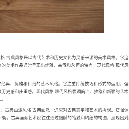
风格 古典风格是以古代艺术和历史文化为灵感来源的美术风格。它追
格的美术作品通常呈现出优雅、高贵和永恒的特点。现代风格 现代风
求经典、优雅和和谐的艺术风格。它注重传统技巧和形式的运用，强
以历史感和庄重感。现代风格 现代风格强调简洁、抽象和新颖的艺术
法。
类：古典画派风格 古典画派，追求对古典美学和艺术的再现。它强调
平衡。古典画派艺术家往往通过细腻的笔触和精细的构图，展现出对