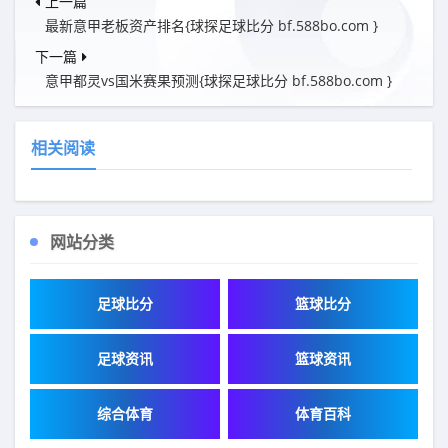
上一篇
最新意甲老板资产排名{球探足球比分 bf.588bo.com }
下一篇
意甲都灵vs国米赛果预测{球探足球比分 bf.588bo.com }
相关阅读
网站分类
足球比分
篮球比分
足球资讯
篮球资讯
综合体育
体育百科