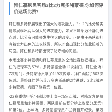
拜仁慕尼黑客场3比2力克多特蒙德,你如何评
价这场比赛?
拜仁和多特都展现出了强大的进攻能力。3：2的比分确实
能够展现出两队强大的进攻能力，如果不是莱万冷静罚进
点球，比分有可能会发生很大的改变。正是由于两队都拥
有着实力出色的进攻球员，所以才会出现比分如此胶着的
局面。拜仁和多特都出现了防守端的问题。
本场比赛多特蒙德和拜仁慕尼黑的全场比赛数据相当，拜
仁的控球率为57%，多特蒙德全场12次射门，拜仁全场1
7次射门，多特蒙德贡献了449次传球，拜仁贡献了503次
传球。最终拜仁凭借莱万多夫斯基的2粒进球，3比2战胜
多特蒙德，巩固了联赛第一位置。
-22赛季德甲第14轮比赛上演一场焦点战，对阵双方是拜
仁慕尼黑和多特蒙德，两队目前在积分榜上也是分居第1
和第2位。上半场，多特蒙德球员布兰特首开纪录，莱万