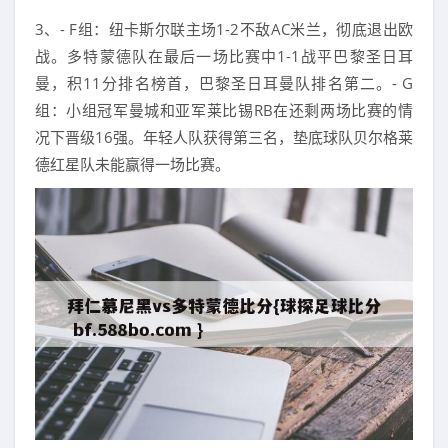
3、- F组：纽卡斯尔联主场1-2不敌AC米兰，彻底退出欧
战。多特蒙德队在最后一场比赛中1-1战平巴黎圣日耳
曼，积11分排名榜首，巴黎圣日耳曼队排名第二。- G
组：小组冠军曼城和亚军莱比锡RB在还剩两场比赛的情
况下晋级16强。年轻人队获得第三名，垫底球队贝尔格莱
德红星队未能赢得一场比赛。