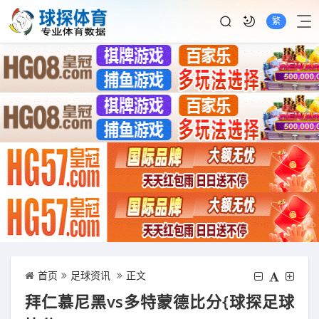
繁
首页
足球资讯
正文
拜仁慕尼黑vs多特蒙德比分{球探足球