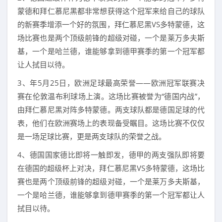
蒙德和拜仁慕尼黑都非常想获得这个冠军来给自己的球队
的新赛季增添一个好的氛围，拜仁慕尼黑VS多特蒙德，这
场比赛也是两个顶级前锋的超级对碰，一个是莱万多夫斯
基，一个是哈兰德，谁能够拿到德甲赛季的第一个冠军都
让人拭目以待。
3、年5月25日，欧洲足球最高荣誉——欧洲冠军联赛决
赛在伦敦温布利球场上演。这场比赛被誉为“德国内战”，
由拜仁慕尼黑对阵多特蒙德。两支球队都是德国足球的代
表，他们在欧洲赛场上的表现备受瞩目。这场比赛不仅仅
是一场足球比赛，更是两支球队的荣誉之战。
4、德国国家德比即将一触即发，德甲的两支强队即将要
在德国的超级杯上对决，拜仁慕尼黑VS多特蒙德，这场比
赛也是两个顶级前锋的超级对碰，一个是莱万多夫斯基，
一个是哈兰德，谁能够拿到德甲赛季的第一个冠军都让人
拭目以待。