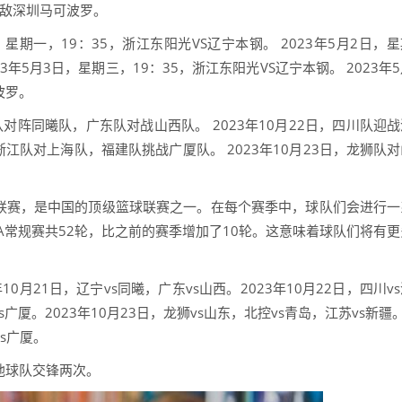
8不敌深圳马可波罗。
日，星期一，19：35，浙江东阳光VS辽宁本钢。 2023年5月2日，
3年5月3日，星期三，19：35，浙江东阳光VS辽宁本钢。 2023年
波罗。
宁队对阵同曦队，广东队对战山西队。 2023年10月22日，四川队迎
队对上海队，福建队挑战广厦队。 2023年10月23日，龙狮队对
职业联赛，是中国的顶级篮球联赛之一。在每个赛季中，球队们会进行一
CBA常规赛共52轮，比之前的赛季增加了10轮。这意味着球队们将有
10月21日，辽宁vs同曦，广东vs山西。2023年10月22日，四川v
广厦。2023年10月23日，龙狮vs山东，北控vs青岛，江苏vs新疆
vs广厦。
他球队交锋两次。