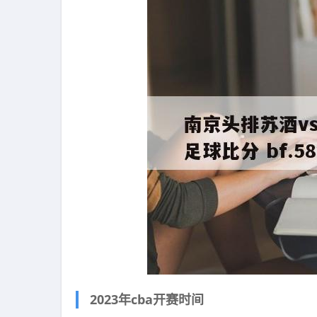
2023年cba开赛时间