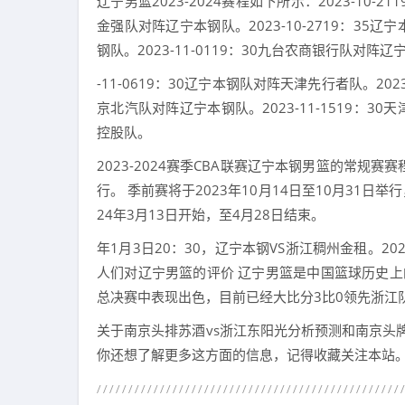
辽宁男篮2023-2024赛程如下所示：2023-10-2
金强队对阵辽宁本钢队。2023-10-2719：35辽
钢队。2023-11-0119：30九台农商银行队对阵
-11-0619：30辽宁本钢队对阵天津先行者队。2023
京北汽队对阵辽宁本钢队。2023-11-1519：30
控股队。
2023-2024赛季CBA联赛辽宁本钢男篮的常规赛
行。 季前赛将于2023年10月14日至10月31日举行
24年3月13日开始，至4月28日结束。
年1月3日20：30，辽宁本钢VS浙江稠州金租。2
人们对辽宁男篮的评价 辽宁男篮是中国篮球历史上的
总决赛中表现出色，目前已经大比分3比0领先浙江
关于南京头排苏酒vs浙江东阳光分析预测和南京头
你还想了解更多这方面的信息，记得收藏关注本站