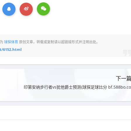
为
球探体育
原创文章，转载或复制请以超链接形式并注明出处。
t/6152.html
下一
印第安纳步行者vs犹他爵士预测{球探足球比分 bf.588bo.c