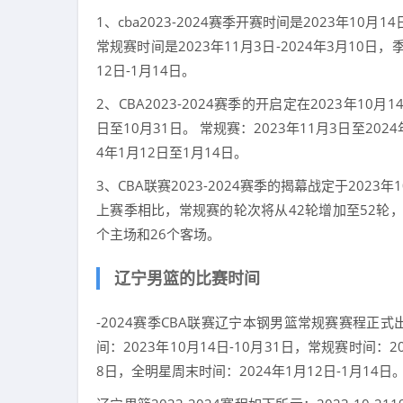
1、cba2023-2024赛季开赛时间是2023年10月14
常规赛时间是2023年11月3日-2024年3月10日，
12日-1月14日。
2、CBA2023-2024赛季的开启定在2023年1
日至10月31日。 常规赛：2023年11月3日至202
4年1月12日至1月14日。
3、CBA联赛2023-2024赛季的揭幕战定于20
上赛季相比，常规赛的轮次将从42轮增加至52轮，
个主场和26个客场。
辽宁男篮的比赛时间
-2024赛季CBA联赛辽宁本钢男篮常规赛赛程正式
间：2023年10月14日-10月31日，常规赛时间：20
8日，全明星周末时间：2024年1月12日-1月14日