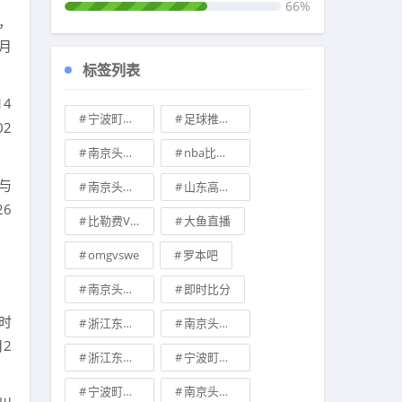
66%
日，
1月
标签列表
14
宁波町渥vs广州龙狮胜负预测
足球推荐今日实单推荐
02
南京头排苏酒vs山西汾酒股份胜负预测
nba比分直播
。与
南京头排苏酒vs广东华南虎比分预测
山东高速vs宁波町渥预测
6
比勒费VS纽伦堡
大鱼直播
omgvswe
罗本吧
南京头排苏酒vs浙江东阳光分析预测
即时比分
时
浙江东阳光vs南京头排苏酒分析预测
南京头排苏酒vs浙江东阳光预测
月2
浙江东阳光vs南京头排苏酒预测
宁波町渥vs新疆伊力王酒预测
宁波町渥vs山西汾酒股份预测
南京头排苏酒vs辽宁本钢比分预测