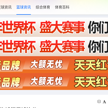
足球资讯
篮球资讯
综合体育
体育百科